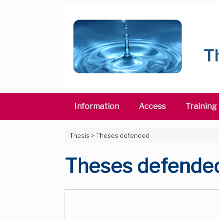
Skip
to
content
Information
Access
Training
Thesis
>
Theses defended
Theses defende