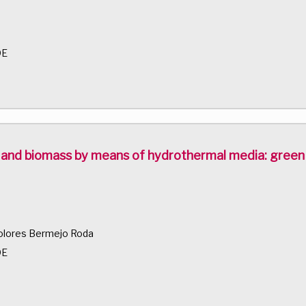
DE
 and biomass by means of hydrothermal media: green a
Dolores Bermejo Roda
DE