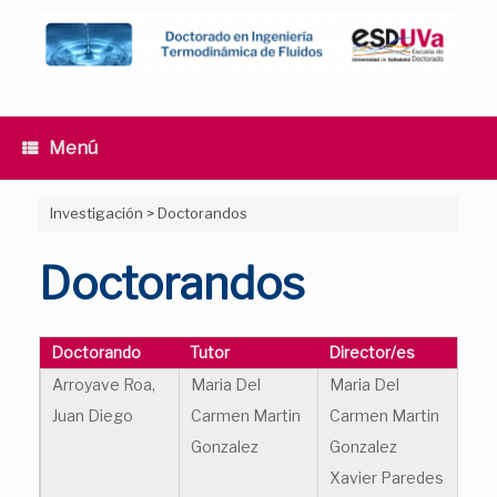
Saltar
al
contenido
Menú
Investigación
>
Doctorandos
Doctorandos
Doctorando
Tutor
Director/es
Arroyave Roa,
Maria Del
Maria Del
Juan Diego
Carmen Martin
Carmen Martin
Gonzalez
Gonzalez
Xavier Paredes